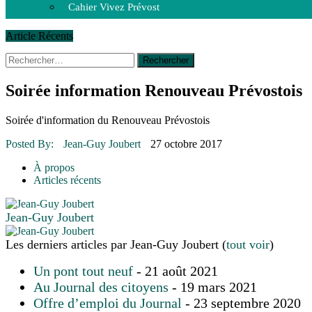
Cahier Vivez Prévost
Article Récents
Rechercher :
14 octobre 2015
|
La course de boîtes à savon du club Optimist
Le rendez-vous des bolides
30 juin 2015
|
Fantaisie et créativité en mode jeunesse
Soirée information Renouveau Prévostois
16 juillet 2026
|
Une Saint-Jean rassembleuse
16 juillet 2026
|
CULTURE
Soirée d'information du Renouveau Prévostois
16 juillet 2026
|
POLITIQUE
16 juillet 2026
|
ENVIRONNEMENT
Posted By:
Jean-Guy Joubert
27 octobre 2017
16 juillet 2026
|
COMMUNAUTAIRE
À propos
Articles récents
Jean-Guy Joubert
Les derniers articles par Jean-Guy Joubert
(
tout voir
)
Un pont tout neuf
- 21 août 2021
Au Journal des citoyens
- 19 mars 2021
Offre d’emploi du Journal
- 23 septembre 2020