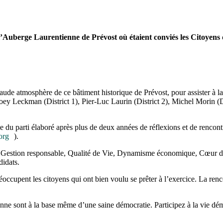
 l’Auberge Laurentienne de Prévost où étaient conviés les Citoyens 
haude atmosphère de ce bâtiment historique de Prévost, pour assister à 
Joey Leckman (District 1), Pier-Luc Laurin (District 2), Michel Morin (Di
me du parti élaboré après plus de deux années de réflexions et de renco
org
).
, Gestion responsable, Qualité de Vie, Dynamisme économique, Cœur de 
didats.
éoccupent les citoyens qui ont bien voulu se prêter à l’exercice. La renc
nne sont à la base même d’une saine démocratie. Participez à la vie démoc