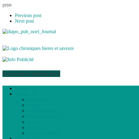
print
Previous post
Next post
Association médias écris
Accueil
Articles
Politique
Culture
Environnement
Communautaire
Santé
Société
Club Ado Média
Dossiers