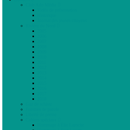
Club Ado Média
Vidéo de présentation
Historique
Journal des jeunes citoyens
Rivière du Nord
2005
2006
2007
2008
2009
2010
2011
2012
2013
2014
2015
2016
2017
2018
Gaz de schiste
Femmes de parole
Liberté de presse
Cahiers spéciaux
Hommage à Élie Laroche