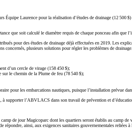
eurs Équipe Laurence pour la réalisation d’études de drainage (12 500 $
rtance que soit calculé le diamètre requis de chaque ponceau afin que l’in
tribués pour des études de drainage déjà effectuées en 2019. Les expli
ens concernés, plusieurs solutions pour régler les problèmes de drainage
ent d’un cercle de virage (158 450 $);
ie sur le chemin de la Plume de feu (78 540 $);
aire pour les embarcations nautiques, puisque l’installation prévue dan
ssi, à supporter l’ABVLACS dans son travail de prévention et d’éducatio
camp de jour Magicoparc dont les quartiers seront établis au camp de v
 de répondre, ainsi, aux exigences sanitaires gouvernementales reliées à 