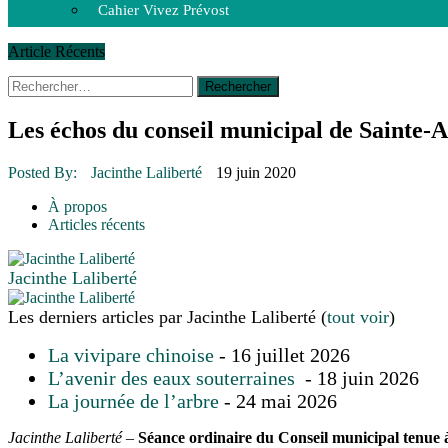
Cahier Vivez Prévost
Article Récents
Rechercher :
14 octobre 2015
|
La course de boîtes à savon du club Optimist
Le rendez-vous des bolides
30 juin 2015
|
Fantaisie et créativité en mode jeunesse
Les échos du conseil municipal de Sainte-
16 juillet 2026
|
Une Saint-Jean rassembleuse
16 juillet 2026
|
CULTURE
Posted By:
Jacinthe Laliberté
19 juin 2020
16 juillet 2026
|
POLITIQUE
16 juillet 2026
|
ENVIRONNEMENT
À propos
16 juillet 2026
|
COMMUNAUTAIRE
Articles récents
Jacinthe Laliberté
Les derniers articles par Jacinthe Laliberté
(
tout voir
)
La vivipare chinoise
- 16 juillet 2026
L’avenir des eaux souterraines
- 18 juin 2026
La journée de l’arbre
- 24 mai 2026
Jacinthe Laliberté
–
Séance ordinaire du Conseil municipal tenue à 