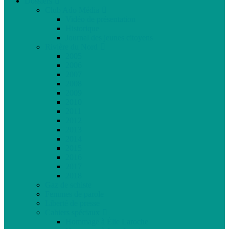
Dossiers
Club Ado Média
Vidéo de présentation
Historique
Journal des jeunes citoyens
Rivière du Nord
2005
2006
2007
2008
2009
2010
2011
2012
2013
2014
2015
2016
2017
2018
Gaz de schiste
Femmes de parole
Liberté de presse
Cahiers spéciaux
Hommage à Élie Laroche