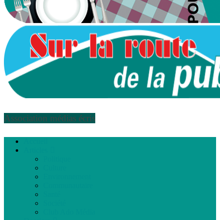
Association médias écris
Accueil
Articles
Politique
Culture
Environnement
Communautaire
Santé
Société
Club Ado Média