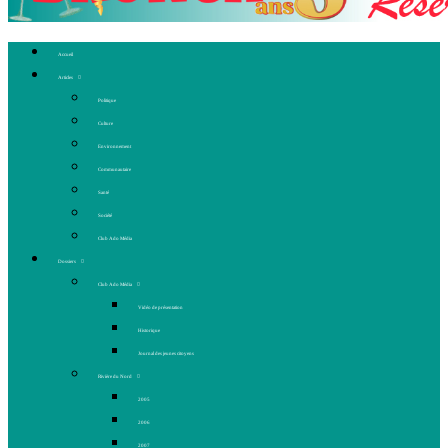
Accueil
Articles
Politique
Culture
Environnement
Communautaire
Santé
Société
Club Ado Média
Dossiers
Club Ado Média
Vidéo de présentation
Historique
Journal des jeunes citoyens
Rivière du Nord
2005
2006
2007