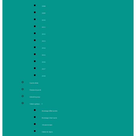
2008
2009
2010
2011
2012
2013
2014
2015
2016
2017
2018
Gaz de schiste
Femmes de parole
Liberté de presse
Cahiers spéciaux
Hommage à Élie Laroche
Hommage à Jean Laurin
10e anniversaire
Cahiers du Japon