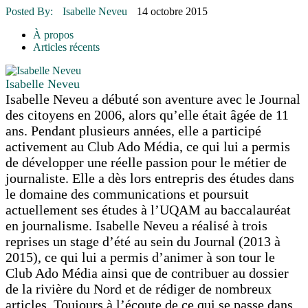
16 juillet 2026
|
Une Saint-Jean rassembleuse
Posted By:
Isabelle Neveu
14 octobre 2015
16 juillet 2026
|
CULTURE
16 juillet 2026
|
POLITIQUE
À propos
16 juillet 2026
|
ENVIRONNEMENT
Articles récents
16 juillet 2026
|
COMMUNAUTAIRE
Isabelle Neveu
Isabelle Neveu a débuté son aventure avec le Journal
des citoyens en 2006, alors qu’elle était âgée de 11
ans. Pendant plusieurs années, elle a participé
activement au Club Ado Média, ce qui lui a permis
de développer une réelle passion pour le métier de
journaliste. Elle a dès lors entrepris des études dans
le domaine des communications et poursuit
actuellement ses études à l’UQAM au baccalauréat
en journalisme. Isabelle Neveu a réalisé à trois
reprises un stage d’été au sein du Journal (2013 à
2015), ce qui lui a permis d’animer à son tour le
Club Ado Média ainsi que de contribuer au dossier
de la rivière du Nord et de rédiger de nombreux
articles. Toujours à l’écoute de ce qui se passe dans