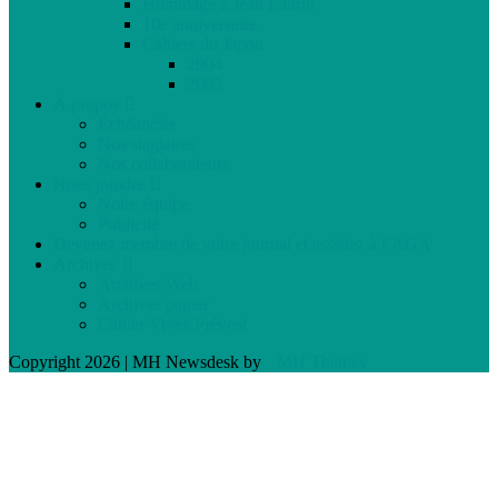
Hommage à Jean Laurin
10e anniversaire
Cahiers du Japon
2004
2005
À propos
Échéancier
Nos stagiaires
Nos collaborateurs
Nous joindre
Notre équipe
Publicité
Devenez membre de votre journal et assistez à l’AGA
Archives
Archives Web
Archives papier
Cahier Vivez Prévost
Copyright 2026 | MH Newsdesk by
MH Themes