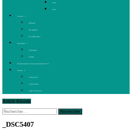
2004
2005
À propos
Échéancier
Nos stagiaires
Nos collaborateurs
Nous joindre
Notre équipe
Publicité
Devenez membre de votre journal et assistez à l’AGA
Archives
Archives Web
Archives papier
Cahier Vivez Prévost
Article Récents
Rechercher :
14 octobre 2015
|
La course de boîtes à savon du club
Optimiste de Prévost
Le rendez-vous des bolides
_DSC5407
30 juin 2015
|
Fantaisie et créativité en mode jeunesse