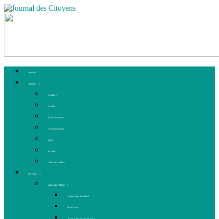
Accueil
Articles
Politique
Culture
Environnement
Communautaire
Santé
Société
Club Ado Média
Dossiers
Club Ado Média
Vidéo de présentation
Historique
Journal des jeunes citoyens