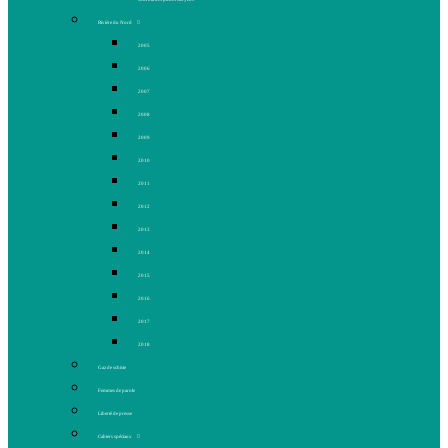
Rivière du Nord
2005
2006
2007
2008
2009
2010
2011
2012
2013
2014
2015
2016
2017
2018
Gaz de schiste
Femmes de parole
Liberté de presse
Cahiers spéciaux