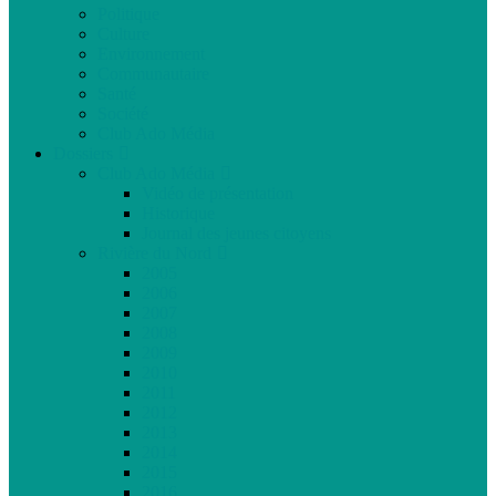
Politique
Culture
Environnement
Communautaire
Santé
Société
Club Ado Média
Dossiers
Club Ado Média
Vidéo de présentation
Historique
Journal des jeunes citoyens
Rivière du Nord
2005
2006
2007
2008
2009
2010
2011
2012
2013
2014
2015
2016