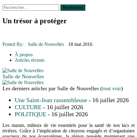
Rechercher :
14 octobre 2015
|
La course de boîtes à savon du club
Optimiste de Prévost
Le rendez-vous des bolides
Un trésor à protéger
30 juin 2015
|
Fantaisie et créativité en mode jeunesse
16 juillet 2026
|
Une Saint-Jean rassembleuse
16 juillet 2026
|
CULTURE
16 juillet 2026
|
POLITIQUE
Posted By:
Salle de Nouvelles
18 mai 2016
16 juillet 2026
|
ENVIRONNEMENT
16 juillet 2026
|
COMMUNAUTAIRE
À propos
Articles récents
Salle de Nouvelles
Les derniers articles par Salle de Nouvelles
(
tout voir
)
Une Saint-Jean rassembleuse
- 16 juillet 2026
CULTURE
- 16 juillet 2026
POLITIQUE
- 16 juillet 2026
Les marais, milieux de vie essentiels pour la santé de nos lacs et
rivières. Grâce à l’implication de citoyens engagés et d’organismes
soucieux de nos écosystèmes, la région possède maintenant une