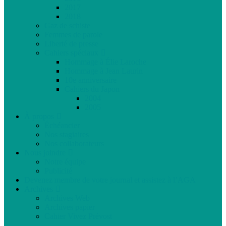
2017
2018
Gaz de schiste
Femmes de parole
Liberté de presse
Cahiers spéciaux
Hommage à Élie Laroche
Hommage à Jean Laurin
10e anniversaire
Cahiers du Japon
2004
2005
À propos
Échéancier
Nos stagiaires
Nos collaborateurs
Nous joindre
Notre équipe
Publicité
Devenez membre de votre journal et assistez à l’AGA
Archives
Archives Web
Archives papier
Cahier Vivez Prévost