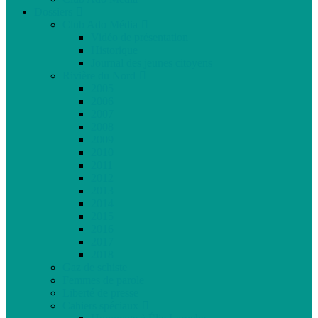
Dossiers
Club Ado Média
Vidéo de présentation
Historique
Journal des jeunes citoyens
Rivière du Nord
2005
2006
2007
2008
2009
2010
2011
2012
2013
2014
2015
2016
2017
2018
Gaz de schiste
Femmes de parole
Liberté de presse
Cahiers spéciaux