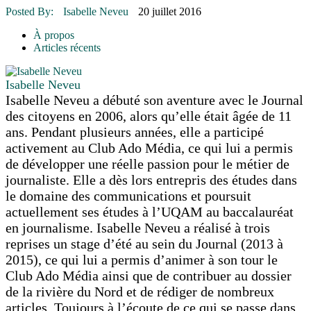
16 juillet 2026
|
Une Saint-Jean rassembleuse
Posted By:
Isabelle Neveu
20 juillet 2016
16 juillet 2026
|
CULTURE
16 juillet 2026
|
POLITIQUE
À propos
16 juillet 2026
|
ENVIRONNEMENT
Articles récents
16 juillet 2026
|
COMMUNAUTAIRE
Isabelle Neveu
Isabelle Neveu a débuté son aventure avec le Journal
des citoyens en 2006, alors qu’elle était âgée de 11
ans. Pendant plusieurs années, elle a participé
activement au Club Ado Média, ce qui lui a permis
de développer une réelle passion pour le métier de
journaliste. Elle a dès lors entrepris des études dans
le domaine des communications et poursuit
actuellement ses études à l’UQAM au baccalauréat
en journalisme. Isabelle Neveu a réalisé à trois
reprises un stage d’été au sein du Journal (2013 à
2015), ce qui lui a permis d’animer à son tour le
Club Ado Média ainsi que de contribuer au dossier
de la rivière du Nord et de rédiger de nombreux
articles. Toujours à l’écoute de ce qui se passe dans