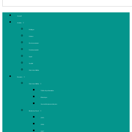
Accueil
Articles
Politique
Culture
Environnement
Communautaire
Santé
Société
Club Ado Média
Dossiers
Club Ado Média
Vidéo de présentation
Historique
Journal des jeunes citoyens
Rivière du Nord
2005
2006
2007