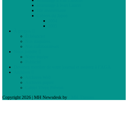
Hommage à Élie Laroche
Hommage à Jean Laurin
10e anniversaire
Cahiers du Japon
2004
2005
À propos
Échéancier
Nos stagiaires
Nos collaborateurs
Nous joindre
Notre équipe
Publicité
Devenez membre de votre journal et assistez à l’AGA
Archives
Archives Web
Archives papier
Cahier Vivez Prévost
Copyright 2026 | MH Newsdesk by
MH Themes