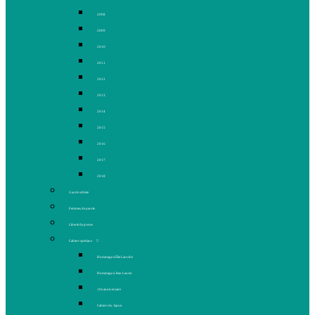
2008
2009
2010
2011
2012
2013
2014
2015
2016
2017
2018
Gaz de schiste
Femmes de parole
Liberté de presse
Cahiers spéciaux
Hommage à Élie Laroche
Hommage à Jean Laurin
10e anniversaire
Cahiers du Japon