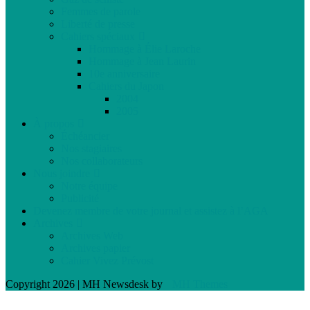
Femmes de parole
Liberté de presse
Cahiers spéciaux
Hommage à Élie Laroche
Hommage à Jean Laurin
10e anniversaire
Cahiers du Japon
2004
2005
À propos
Échéancier
Nos stagiaires
Nos collaborateurs
Nous joindre
Notre équipe
Publicité
Devenez membre de votre journal et assistez à l’AGA
Archives
Archives Web
Archives papier
Cahier Vivez Prévost
Copyright 2026 | MH Newsdesk by
MH Themes