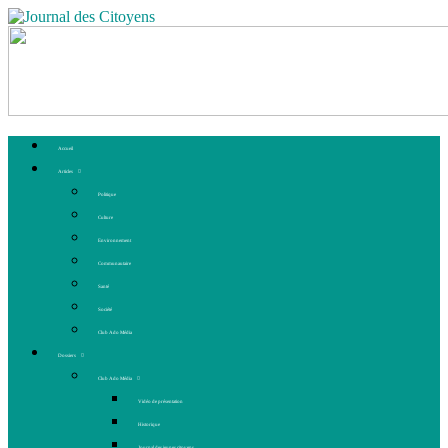
Accueil
Articles
Politique
Culture
Environnement
Communautaire
Santé
Société
Club Ado Média
Dossiers
Club Ado Média
Vidéo de présentation
Historique
Journal des jeunes citoyens