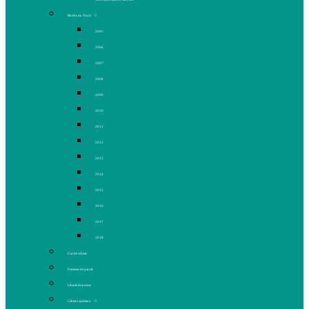
Rivière du Nord
2005
2006
2007
2008
2009
2010
2011
2012
2013
2014
2015
2016
2017
2018
Gaz de schiste
Femmes de parole
Liberté de presse
Cahiers spéciaux