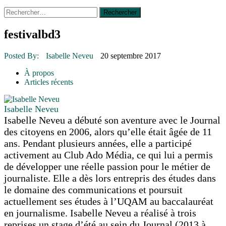
Rechercher :
14 octobre 2015
|
La course de boîtes à savon du club
Optimiste de Prévost
Le rendez-vous des bolides
festivalbd3
30 juin 2015
|
Fantaisie et créativité en mode jeunesse
16 juillet 2026
|
Une Saint-Jean rassembleuse
Posted By:
Isabelle Neveu
20 septembre 2017
16 juillet 2026
|
CULTURE
16 juillet 2026
|
POLITIQUE
À propos
16 juillet 2026
|
ENVIRONNEMENT
Articles récents
16 juillet 2026
|
COMMUNAUTAIRE
Isabelle Neveu
Isabelle Neveu a débuté son aventure avec le Journal
des citoyens en 2006, alors qu’elle était âgée de 11
ans. Pendant plusieurs années, elle a participé
activement au Club Ado Média, ce qui lui a permis
de développer une réelle passion pour le métier de
journaliste. Elle a dès lors entrepris des études dans
le domaine des communications et poursuit
actuellement ses études à l’UQAM au baccalauréat
en journalisme. Isabelle Neveu a réalisé à trois
reprises un stage d’été au sein du Journal (2013 à