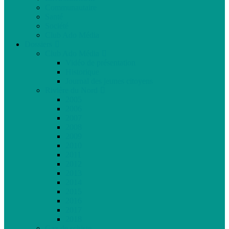
Communautaire
Santé
Société
Club Ado Média
Dossiers
Club Ado Média
Vidéo de présentation
Historique
Journal des jeunes citoyens
Rivière du Nord
2005
2006
2007
2008
2009
2010
2011
2012
2013
2014
2015
2016
2017
2018
Gaz de schiste