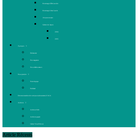
Hommage à Élie Laroche
Hommage à Jean Laurin
10e anniversaire
Cahiers du Japon
2004
2005
À propos
Échéancier
Nos stagiaires
Nos collaborateurs
Nous joindre
Notre équipe
Publicité
Devenez membre de votre journal et assistez à l’AGA
Archives
Archives Web
Archives papier
Cahier Vivez Prévost
Article Récents