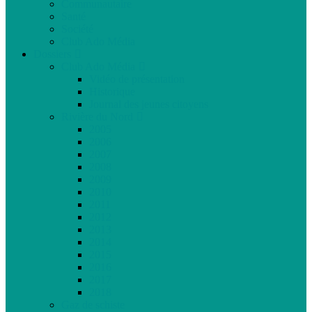
Communautaire
Santé
Société
Club Ado Média
Dossiers
Club Ado Média
Vidéo de présentation
Historique
Journal des jeunes citoyens
Rivière du Nord
2005
2006
2007
2008
2009
2010
2011
2012
2013
2014
2015
2016
2017
2018
Gaz de schiste