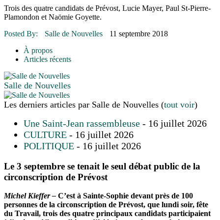
16 juillet 2026
|
Une Saint-Jean rassembleuse
Trois des quatre candidats de Prévost, Lucie Mayer, Paul St-Pierre-
16 juillet 2026
|
CULTURE
Plamondon et Naömie Goyette.
16 juillet 2026
|
POLITIQUE
16 juillet 2026
|
ENVIRONNEMENT
Posted By:
Salle de Nouvelles
11 septembre 2018
16 juillet 2026
|
COMMUNAUTAIRE
À propos
Articles récents
Salle de Nouvelles
Les derniers articles par Salle de Nouvelles
(
tout voir
)
Une Saint-Jean rassembleuse
- 16 juillet 2026
CULTURE
- 16 juillet 2026
POLITIQUE
- 16 juillet 2026
Le 3 septembre se tenait le seul débat public de la
circonscription de Prévost
Michel Kieffer –
C’est à Sainte-Sophie devant près de 100
personnes de la circonscription de Prévost, que lundi soir, fête
du Travail, trois des quatre principaux candidats participaient