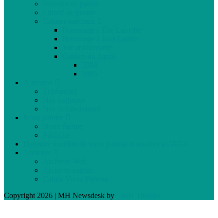
Femmes de parole
Liberté de presse
Cahiers spéciaux
Hommage à Élie Laroche
Hommage à Jean Laurin
10e anniversaire
Cahiers du Japon
2004
2005
À propos
Échéancier
Nos stagiaires
Nos collaborateurs
Nous joindre
Notre équipe
Publicité
Devenez membre de votre journal et assistez à l’AGA
Archives
Archives Web
Archives papier
Cahier Vivez Prévost
Copyright 2026 | MH Newsdesk by
MH Themes