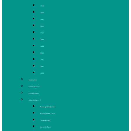
2008
2009
2010
2011
2012
2013
2014
2015
2016
2017
2018
Gaz de schiste
Femmes de parole
Liberté de presse
Cahiers spéciaux
Hommage à Élie Laroche
Hommage à Jean Laurin
10e anniversaire
Cahiers du Japon