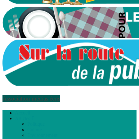
Association médias écris
Accueil
Articles
Politique
Culture
Environnement