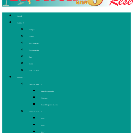
Accueil
Articles
Politique
Culture
Environnement
Communautaire
Santé
Société
Club Ado Média
Dossiers
Club Ado Média
Vidéo de présentation
Historique
Journal des jeunes citoyens
Rivière du Nord
2005
2006
2007