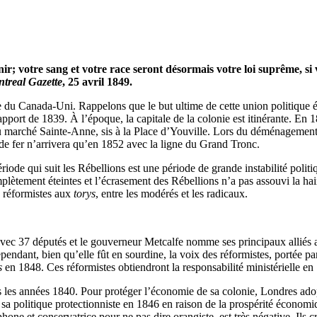
r; votre sang et votre race seront désormais votre loi suprême, si 
treal Gazette
, 25 avril 1849.
que du Canada-Uni. Rappelons que le but ultime de cette union politique é
ort de 1839. À l’époque, la capitale de la colonie est itinérante. En 1
 marché Sainte-Anne, sis à la Place d’Youville. Lors du déménagement de 
de fer n’arrivera qu’en 1852 avec la ligne du Grand Tronc.
riode qui suit les Rébellions est une période de grande instabilité polit
plètement éteintes et l’écrasement des Rébellions n’a pas assouvi la ha
s réformistes aux
torys
, entre les modérés et les radicaux.
avec 37 députés et le gouverneur Metcalfe nomme ses principaux alliés au
ependant, bien qu’elle fût en sourdine, la voix des réformistes, porté
s
en 1848. Ces réformistes obtiendront la responsabilité ministérielle 
 les années 1840. Pour protéger l’économie de sa colonie, Londres ado
 à sa politique protectionniste en 1846 en raison de la prospérité écono
one et conservatrice pour ne pas dire orangiste, est très négative. Ils c