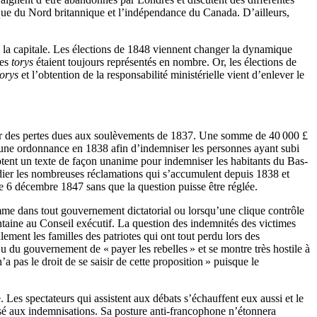
érique du Nord britannique et l’indépendance du Canada. D’ailleurs,
ns la capitale. Les élections de 1848 viennent changer la dynamique
les
torys
étaient toujours représentés en nombre. Or, les élections de
torys
et l’obtention de la responsabilité ministérielle vient d’enlever le
our des pertes dues aux soulèvements de 1837. Une somme de 40 000 £
is une ordonnance en 1838 afin d’indemniser les personnes ayant subi
ptent un texte de façon unanime pour indemniser les habitants du Bas-
udier les nombreuses réclamations qui s’accumulent depuis 1838 et
le 6 décembre 1847 sans que la question puisse être réglée.
e dans tout gouvernement dictatorial ou lorsqu’une clique contrôle
taine au Conseil exécutif. La question des indemnités des victimes
alement les familles des patriotes qui ont tout perdu lors des
du gouvernement de « payer les rebelles » et se montre très hostile à
pas le droit de se saisir de cette proposition » puisque le
Les spectateurs qui assistent aux débats s’échauffent eux aussi et le
osé aux indemnisations. Sa posture anti-francophone n’étonnera