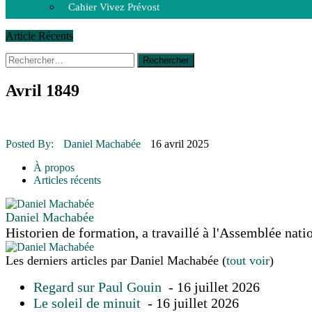
Cahier Vivez Prévost
Article Récents
Rechercher :
14 octobre 2015
|
La course de boîtes à savon du club Optimist
Le rendez-vous des bolides
30 juin 2015
|
Fantaisie et créativité en mode jeunesse
Avril 1849
16 juillet 2026
|
Une Saint-Jean rassembleuse
16 juillet 2026
|
CULTURE
16 juillet 2026
|
POLITIQUE
16 juillet 2026
|
ENVIRONNEMENT
Posted By:
Daniel Machabée
16 avril 2025
16 juillet 2026
|
COMMUNAUTAIRE
À propos
Articles récents
Daniel Machabée
Historien de formation, a travaillé à l'Assemblée nati
Les derniers articles par Daniel Machabée
(
tout voir
)
Regard sur Paul Gouin
- 16 juillet 2026
Le soleil de minuit
- 16 juillet 2026