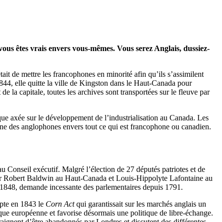
vous êtes vrais envers vous-mêmes. Vous serez Anglais, dussiez-
tait de mettre les francophones en minorité afin qu’ils s’assimilent
844, elle quitte la ville de Kingston dans le Haut-Canada pour
la capitale, toutes les archives sont transportées sur le fleuve par
ique axée sur le développement de l’industrialisation au Canada. Les
ine des anglophones envers tout ce qui est francophone ou canadien.
 Conseil exécutif. Malgré l’élection de 27 députés patriotes et de
e par Robert Baldwin au Haut-Canada et Louis-Hippolyte Lafontaine au
en 1848, demande incessante des parlementaires depuis 1791.
pte en 1843 le
Corn Act
qui garantissait sur les marchés anglais un
mique européenne et favorise désormais une politique de libre-échange.
raignent d’être abandonnés par Londres et discutent des différentes