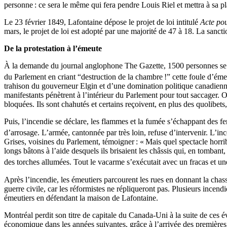
personne : ce sera le même qui fera pendre Louis Riel et mettra à sa 
Le 23 février 1849, Lafontaine dépose le projet de loi intitulé
Acte pou
mars, le projet de loi est adopté par une majorité de 47 à 18. La sancti
De la protestation à l’émeute
À la demande du journal anglophone The Gazette, 1500 personnes se ré
du Parlement en criant “destruction de la chambre !” cette foule d’émeu
trahison du gouverneur Elgin et d’une domination politique canadienne-
manifestants pénètrent à l’intérieur du Parlement pour tout saccager. On
bloquées. Ils sont chahutés et certains reçoivent, en plus des quolibets
Puis, l’incendie se déclare, les flammes et la fumée s’échappant des fe
d’arrosage. L’armée, cantonnée par très loin, refuse d’intervenir. L’inc
Grises, voisines du Parlement, témoigner : « Mais quel spectacle horr
longs bâtons à l’aide desquels ils brisaient les châssis qui, en tombant,
des torches allumées. Tout le vacarme s’exécutait avec un fracas et une
Après l’incendie, les émeutiers parcourent les rues en donnant la chas
guerre civile, car les réformistes ne répliqueront pas. Plusieurs incen
émeutiers en défendant la maison de Lafontaine.
Montréal perdit son titre de capitale du Canada-Uni à la suite de ces
économique dans les années suivantes, grâce à l’arrivée des premières 