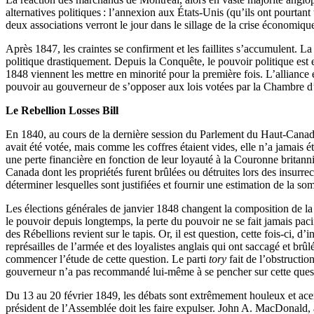
alternatives politiques : l’annexion aux États-Unis (qu’ils ont pourtan
deux associations verront le jour dans le sillage de la crise économiqu
Après 1847, les craintes se confirment et les faillites s’accumulent. L
politique drastiquement. Depuis la Conquête, le pouvoir politique est
1848 viennent les mettre en minorité pour la première fois. L’alliance
pouvoir au gouverneur de s’opposer aux lois votées par la Chambre d’
Le Rebellion Losses Bill
En 1840, au cours de la dernière session du Parlement du Haut-Canad
avait été votée, mais comme les coffres étaient vides, elle n’a jamais
une perte financière en fonction de leur loyauté à la Couronne brita
Canada dont les propriétés furent brûlées ou détruites lors des insur
déterminer lesquelles sont justifiées et fournir une estimation de la 
Les élections générales de janvier 1848 changent la composition de l
le pouvoir depuis longtemps, la perte du pouvoir ne se fait jamais pa
des Rébellions revient sur le tapis. Or, il est question, cette fois-ci, 
représailles de l’armée et des loyalistes anglais qui ont saccagé et brûl
commencer l’étude de cette question. Le parti
tory
fait de l’obstructi
gouverneur n’a pas recommandé lui-même à se pencher sur cette ques
Du 13 au 20 février 1849, les débats sont extrêmement houleux et acer
président de l’Assemblée doit les faire expulser. John A. MacDonald, 