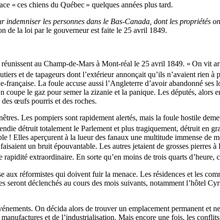
place « ces chiens du Québec » quelques années plus tard.
r indemniser les personnes dans le Bas-Canada, dont les propriétés ont
on de la loi par le gouverneur est faite le 25 avril 1849.
unissent au Champ-de-Mars à Mont-réal le 25 avril 1849. « On vit arriv
tiers et de tapageurs dont l’extérieur annonçait qu’ils n’avaient rien à 
française. La foule accuse aussi l’Angleterre d’avoir abandonné ses loya
 coupe le gaz pour semer la zizanie et la panique. Les députés, alors en 
, des œufs pourris et des roches.
nêtres. Les pompiers sont rapidement alertés, mais la foule hostile deme
endie détruit totalement le Parlement et plus tragiquement, détruit en gra
ible ! Elles aperçurent à la lueur des fanaux une multitude immense de 
 faisaient un bruit épouvantable. Les autres jetaient de grosses pierres à 
 rapidité extraordinaire. En sorte qu’en moins de trois quarts d’heure, c
se aux réformistes qui doivent fuir la menace. Les résidences et les comm
dies seront déclenchés au cours des mois suivants, notamment l’hôtel Cyru
 événements. On décida alors de trouver un emplacement permanent et neut
manufactures et de l’industrialisation. Mais encore une fois, les conflit