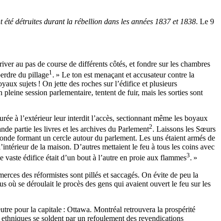
 été détruites durant la rébellion dans les années 1837 et 1838
. Le 9
er au pas de course de différents côtés, et fondre sur les chambres
1
perdre du pillage
. » Le ton est menaçant et accusateur contre la
ux sujets ! On jette des roches sur l’édifice et plusieurs
pleine session parlementaire, tentent de fuir, mais les sorties sont
urée à l’extérieur leur interdit l’accès, sectionnant même les boyaux
2
nde partie les livres et les archives du Parlement
. Laissons les Sœurs
monde formant un cercle autour du parlement. Les uns étaient armés de
l’intérieur de la maison. D’autres mettaient le feu à tous les coins avec
3
e vaste édifice était d’un bout à l’autre en proie aux flammes
. »
erces des réformistes sont pillés et saccagés. On évite de peu la
s où se déroulait le procès des gens qui avaient ouvert le feu sur les
re pour la capitale : Ottawa. Montréal retrouvera la prospérité
s ethniques se soldent par un refoulement des revendications