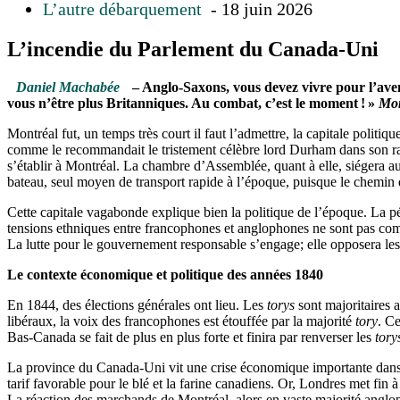
L’autre débarquement
- 18 juin 2026
L’incendie du Parlement du Canada-Uni
Daniel Machabée
– Anglo-Saxons, vous devez vivre pour l’aveni
vous n’être plus Britanniques. Au combat, c’est le moment ! »
Mon
Montréal fut, un temps très court il faut l’admettre, la capitale politi
comme le recommandait le tristement célèbre lord Durham dans son rapp
s’établir à Montréal. La chambre d’Assemblée, quant à elle, siégera au
bateau, seul moyen de transport rapide à l’époque, puisque le chemin 
Cette capitale vagabonde explique bien la politique de l’époque. La pé
tensions ethniques entre francophones et anglophones ne sont pas com
La lutte pour le gouvernement responsable s’engage; elle opposera le
Le contexte économique et politique des années 1840
En 1844, des élections générales ont lieu. Les
torys
sont majoritaires 
libéraux, la voix des francophones est étouffée par la majorité
tory
. C
Bas-Canada se fait de plus en plus forte et finira par renverser les
tory
La province du Canada-Uni vit une crise économique importante dans
tarif favorable pour le blé et la farine canadiens. Or, Londres met fin
La réaction des marchands de Montréal, alors en vaste majorité angloph