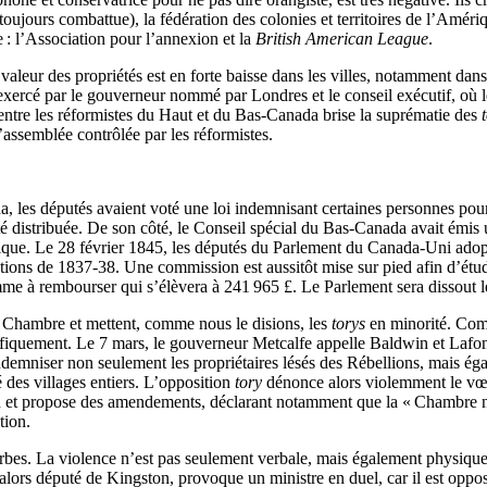
t toujours combattue), la fédération des colonies et territoires de l’Am
e : l’Association pour l’annexion et la
British American League
.
a valeur des propriétés est en forte baisse dans les villes, notamment da
 exercé par le gouverneur nommé par Londres et le conseil exécutif, où 
 entre les réformistes du Haut et du Bas-Canada brise la suprématie des
assemblée contrôlée par les réformistes.
a, les députés avaient voté une loi indemnisant certaines personnes p
 été distribuée. De son côté, le Conseil spécial du Bas-Canada avait ém
nnique. Le 28 février 1845, les députés du Parlement du Canada-Uni ado
rections de 1837-38. Une commission est aussitôt mise sur pied afin d’ét
somme à rembourser qui s’élèvera à 241 965 £. Le Parlement sera dissout 
a Chambre et mettent, comme nous le disions, les
torys
en minorité. Comm
cifiquement. Le 7 mars, le gouverneur Metcalfe appelle Baldwin et Lafon
d’indemniser non seulement les propriétaires lésés des Rébellions, mais ég
é des villages entiers. L’opposition
tory
dénonce alors violemment le vœu 
on et propose des amendements, déclarant notamment que la « Chambre n’a 
tion.
bes. La violence n’est pas seulement verbale, mais également physique. 
alors député de Kingston, provoque un ministre en duel, car il est opp