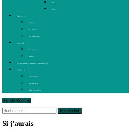
2004
2005
À propos
Échéancier
Nos stagiaires
Nos collaborateurs
Nous joindre
Notre équipe
Publicité
Devenez membre de votre journal et assistez à l’AGA
Archives
Archives Web
Archives papier
Cahier Vivez Prévost
Article Récents
Rechercher :
14 octobre 2015
|
La course de boîtes à savon du club
Optimiste de Prévost
Le rendez-vous des bolides
Si j’aurais
30 juin 2015
|
Fantaisie et créativité en mode jeunesse