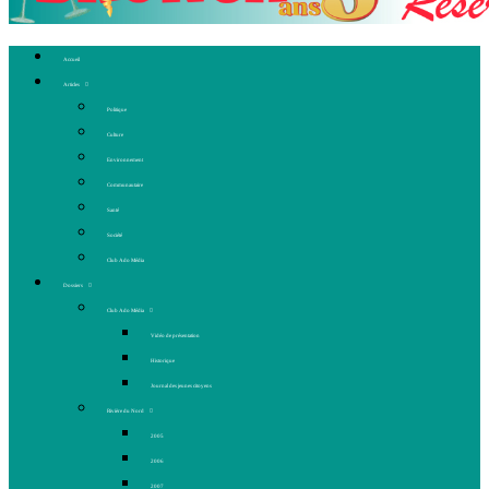
Accueil
Articles
Politique
Culture
Environnement
Communautaire
Santé
Société
Club Ado Média
Dossiers
Club Ado Média
Vidéo de présentation
Historique
Journal des jeunes citoyens
Rivière du Nord
2005
2006
2007