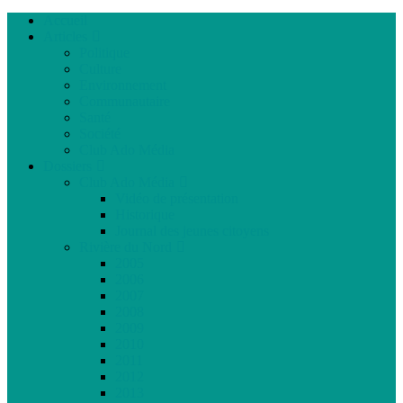
Accueil
Articles
Politique
Culture
Environnement
Communautaire
Santé
Société
Club Ado Média
Dossiers
Club Ado Média
Vidéo de présentation
Historique
Journal des jeunes citoyens
Rivière du Nord
2005
2006
2007
2008
2009
2010
2011
2012
2013