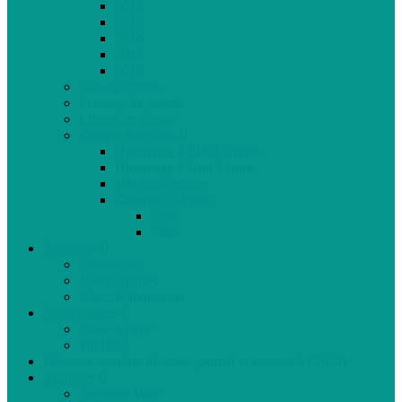
2014
2015
2016
2017
2018
Gaz de schiste
Femmes de parole
Liberté de presse
Cahiers spéciaux
Hommage à Élie Laroche
Hommage à Jean Laurin
10e anniversaire
Cahiers du Japon
2004
2005
À propos
Échéancier
Nos stagiaires
Nos collaborateurs
Nous joindre
Notre équipe
Publicité
Devenez membre de votre journal et assistez à l’AGA
Archives
Archives Web