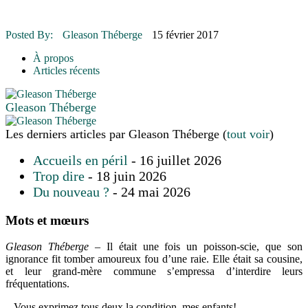
16 juillet 2026
|
Une Saint-Jean rassembleuse
16 juillet 2026
|
CULTURE
16 juillet 2026
|
POLITIQUE
Posted By:
Gleason Théberge
15 février 2017
16 juillet 2026
|
ENVIRONNEMENT
16 juillet 2026
|
COMMUNAUTAIRE
À propos
Articles récents
Gleason Théberge
Les derniers articles par Gleason Théberge
(
tout voir
)
Accueils en péril
- 16 juillet 2026
Trop dire
- 18 juin 2026
Du nouveau ?
- 24 mai 2026
Mots et mœurs
Gleason Théberge –
Il était une fois un poisson-scie, que son
ignorance fit tomber amoureux fou d’une raie. Elle était sa cousine,
et leur grand-mère commune s’empressa d’interdire leurs
fréquentations.
– Vous exprimez tous deux la condition, mes enfants!