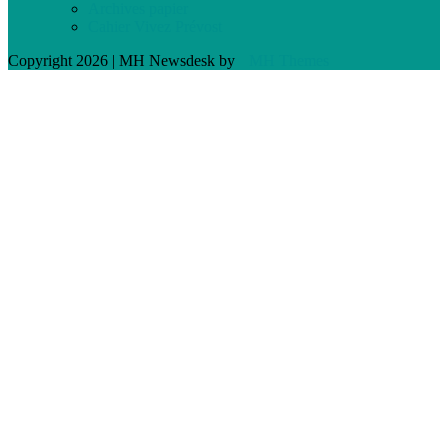
Archives papier
Cahier Vivez Prévost
Copyright 2026 | MH Newsdesk by
MH Themes