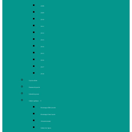
2008
2009
2010
2011
2012
2013
2014
2015
2016
2017
2018
Gaz de schiste
Femmes de parole
Liberté de presse
Cahiers spéciaux
Hommage à Élie Laroche
Hommage à Jean Laurin
10e anniversaire
Cahiers du Japon