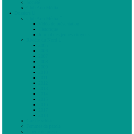
Société
Club Ado Média
Dossiers
Club Ado Média
Vidéo de présentation
Historique
Journal des jeunes citoyens
Rivière du Nord
2005
2006
2007
2008
2009
2010
2011
2012
2013
2014
2015
2016
2017
2018
Gaz de schiste
Femmes de parole
Liberté de presse