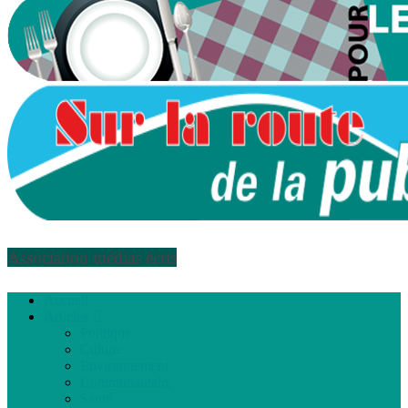
Association médias écris
Accueil
Articles
Politique
Culture
Environnement
Communautaire
Santé