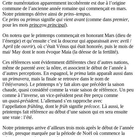
Cette numérotation apparemment incohérente est due à l’origine
commune de l’ancienne année romaine qui commençait en mars.
Notre printemps dérive ainsi de
prins
–
tempus
.
Ce
prins
ou
primus
signifie
qui vient avant
(comme dans
premier
,
pour les mots
prince
ou
principal
).
On notera que le printemps commençait en honorant Mars (dieu de
l’énergie) et qu’ensuite c’est la douceur qui apparaissait avec avril /
A
pril
(de
ouvrir
), où c’était Vénus qui était honorée, puis le mois de
mai/ May dont le nom évoque Maia (la déesse de la fertilité).
Ces références sont évidemment différentes chez d’autres nations,
même de parenté avec la nôtre, et associent le début de l’année à
d’autres perceptions. En espagnol, le
prima
latin apparaît aussi dans
un
primavera,
mais la finale se retrouve dans le nom de
l’été
(verano
). Le printemps n’y fait alors que précéder la saison
chaude, quasi considéré comme la vraie saison de référence. Un peu
comme à l’inverse, un vice-président peut être perçu comme
un
quasi-président
. L’allemand s’en rapproche avec
l’appellation
frühling,
dont le
früh
signifie
précoce.
Là aussi, le
printemps fait référence au début d’une saison qui en sera ensuite
une vraie : l’été.
Notre printemps arrive d’ailleurs trois mois après le début de l’année
civile, presque marquée par la période de Noël où commence la