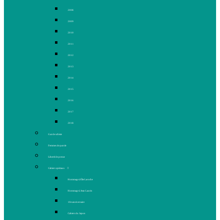
2008
2009
2010
2011
2012
2013
2014
2015
2016
2017
2018
Gaz de schiste
Femmes de parole
Liberté de presse
Cahiers spéciaux
Hommage à Élie Laroche
Hommage à Jean Laurin
10e anniversaire
Cahiers du Japon