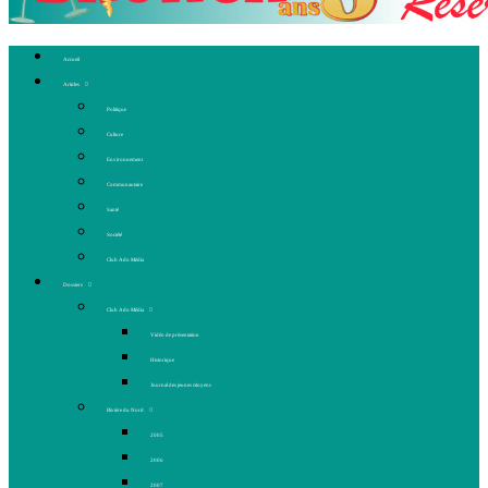
Accueil
Articles
Politique
Culture
Environnement
Communautaire
Santé
Société
Club Ado Média
Dossiers
Club Ado Média
Vidéo de présentation
Historique
Journal des jeunes citoyens
Rivière du Nord
2005
2006
2007