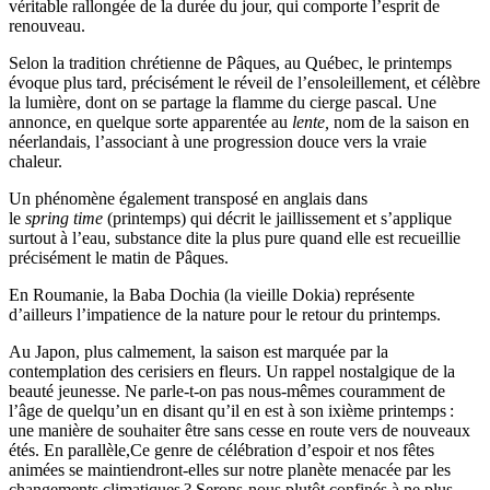
véritable rallongée de la durée du jour, qui comporte l’esprit de
renouveau.
Selon la tradition chrétienne de Pâques, au Québec, le printemps
évoque plus tard, précisément le réveil de l’ensoleillement, et célèbre
la lumière, dont on se partage la flamme du cierge pascal. Une
annonce, en quelque sorte apparentée au
lente,
nom de la saison en
néerlandais, l’associant à une progression douce vers la vraie
chaleur.
Un phénomène également transposé en anglais dans
le
spring
time
(printemps) qui décrit le jaillissement et s’applique
surtout à l’eau, substance dite la plus pure quand elle est recueillie
précisément le matin de Pâques.
En Roumanie, la Baba Dochia (la vieille Dokia) représente
d’ailleurs l’impatience de la nature pour le retour du printemps.
Au Japon, plus calmement, la saison est marquée par la
contemplation des cerisiers en fleurs. Un rappel nostalgique de la
beauté jeunesse. Ne parle-t-on pas nous-mêmes couramment de
l’âge de quelqu’un en disant qu’il en est à son ixième printemps :
une manière de souhaiter être sans cesse en route vers de nouveaux
étés. En parallèle,Ce genre de célébration d’espoir et nos fêtes
animées se maintiendront-elles sur notre planète menacée par les
changements climatiques ? Serons-nous plutôt confinés à ne plus