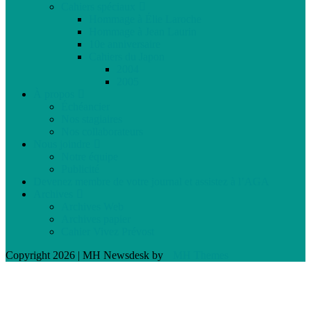
Cahiers spéciaux
Hommage à Élie Laroche
Hommage à Jean Laurin
10e anniversaire
Cahiers du Japon
2004
2005
À propos
Échéancier
Nos stagiaires
Nos collaborateurs
Nous joindre
Notre équipe
Publicité
Devenez membre de votre journal et assistez à l’AGA
Archives
Archives Web
Archives papier
Cahier Vivez Prévost
Copyright 2026 | MH Newsdesk by
MH Themes