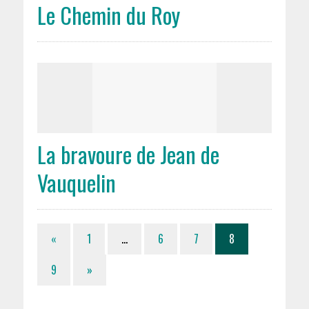
Le Chemin du Roy
La bravoure de Jean de
Vauquelin
«
1
…
6
7
8
9
»